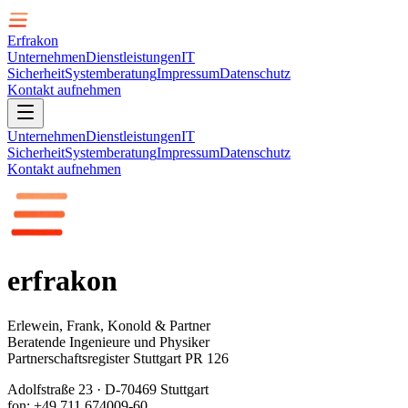
Erfrakon
Unternehmen
Dienstleistungen
IT
Sicherheit
Systemberatung
Impressum
Datenschutz
Kontakt aufnehmen
Unternehmen
Dienstleistungen
IT
Sicherheit
Systemberatung
Impressum
Datenschutz
Kontakt aufnehmen
erfrakon
Erlewein, Frank, Konold & Partner
Beratende Ingenieure und Physiker
Partnerschaftsregister Stuttgart PR 126
Adolfstraße 23 · D-70469 Stuttgart
fon: +49.711.674009-60